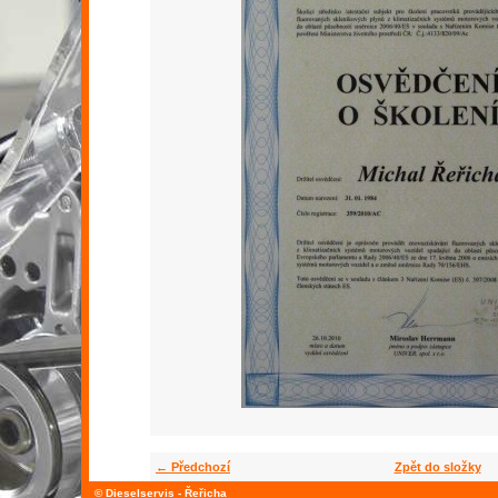
← Předchozí
Zpět do složky
© Dieselservis - Řeřicha